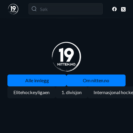
Alle innlegg
Om nitten.no
Elitehockeyligaen
1. divisjon
Internasjonal hock