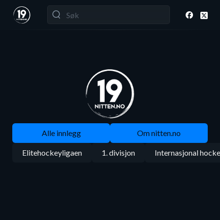
Alle innlegg
Om nitten.no
Elitehockeyligaen
1. divisjon
Internasjonal hock