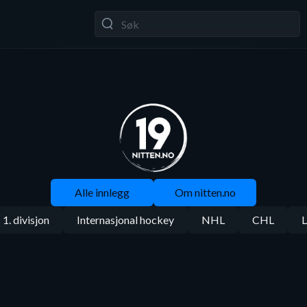
Alle innlegg
Om nitten.no
1. divisjon
Internasjonal hockey
NHL
CHL
L