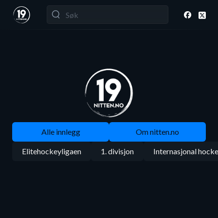
Alle innlegg
Om nitten.no
Elitehockeyligaen
1. divisjon
Internasjonal hock