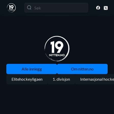
Alle innlegg
Om nitten.no
Elitehockeyligaen
1. divisjon
Internasjonal hock