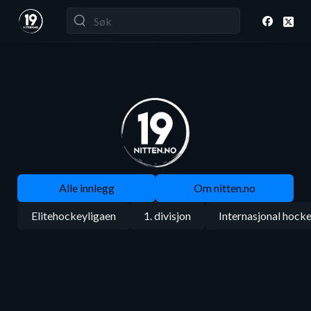
Alle innlegg
Om nitten.no
Elitehockeyligaen
1. divisjon
Internasjonal hock