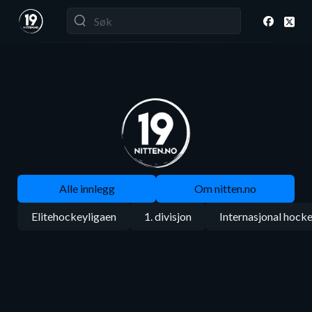
Alle innlegg
Om nitten.no
Elitehockeyligaen
1. divisjon
Internasjonal hock