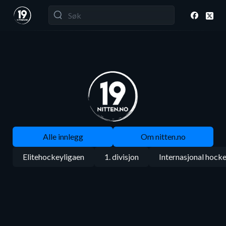
Alle innlegg
Om nitten.no
Elitehockeyligaen
1. divisjon
Internasjonal hock