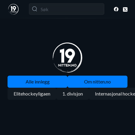
Alle innlegg
Om nitten.no
Elitehockeyligaen
1. divisjon
Internasjonal hock