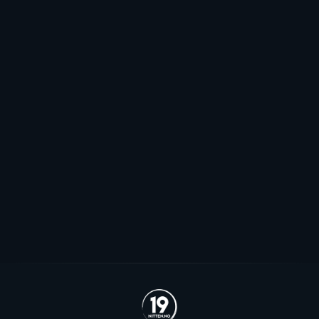
Elitehockeyligaen
Pauser spillerjakten: - Har to plasser
jeg håper vi kommer til å fylle
Stjernen ønsker seg to offensive importer, men
spillerjakten er satt på pause og erstattet med jakt på
økte rammer.
Se alle