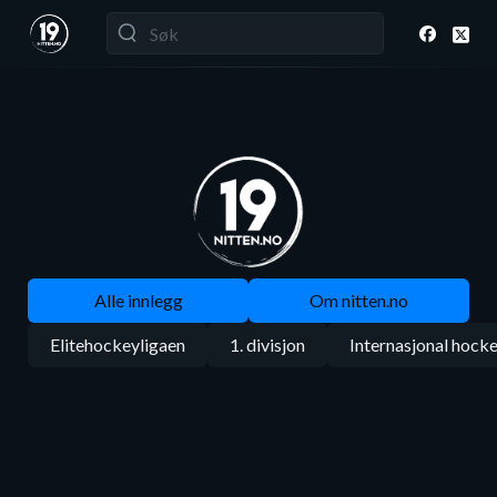
Alle innlegg
Om nitten.no
Elitehockeyligaen
1. divisjon
Internasjonal hock