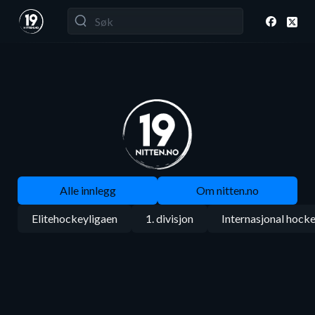
Alle innlegg
Om nitten.no
Elitehockeyligaen
1. divisjon
Internasjonal hock