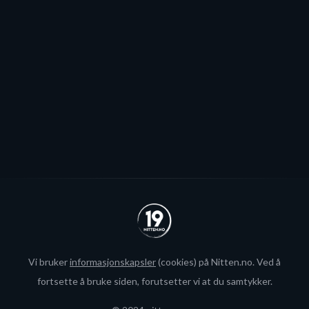
Patrick Elvsveen er trolig tapt for Stavanger Oilers og
blir neppe Storhamar-spiller da det er konkret
interesse fra utlandet for landslagsspilleren.
Se alle
Vi bruker
informasjonskapsler
(cookies) på Nitten.no. Ved å
fortsette å bruke siden, forutsetter vi at du samtykker.