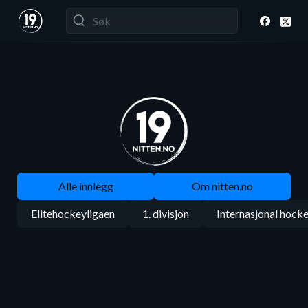
Alle innlegg
Om nitten.no
Elitehockeyligaen
1. divisjon
Internasjonal hock