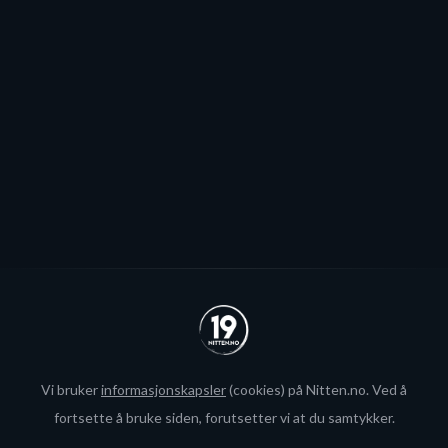
Stjernen ønsker seg to offensive importer, men
spillerjakten er satt på pause og erstattet med jakt på
økte rammer.
Se alle
Vi bruker
informasjonskapsler
(cookies) på Nitten.no. Ved å
fortsette å bruke siden, forutsetter vi at du samtykker.