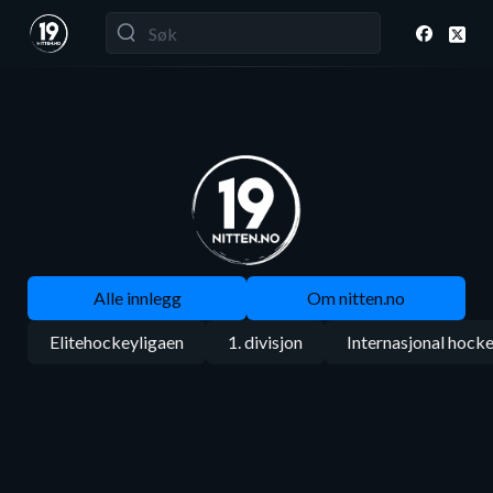
Alle innlegg
Om nitten.no
Elitehockeyligaen
1. divisjon
Internasjonal hock