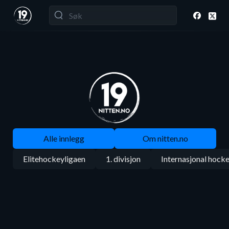
Alle innlegg
Om nitten.no
Elitehockeyligaen
1. divisjon
Internasjonal hock