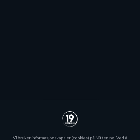
Pauser spillerjakten: - Har to plasser
jeg håper vi kommer til å fylle
Stjernen ønsker seg to offensive importer, men
spillerjakten er satt på pause og erstattet med jakt på
økte rammer.
Se alle
Vi bruker
informasjonskapsler
(cookies) på Nitten.no. Ved å