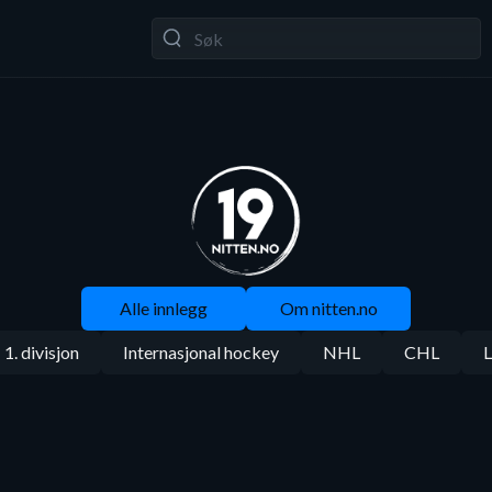
Alle innlegg
Om nitten.no
1. divisjon
Internasjonal hockey
NHL
CHL
L