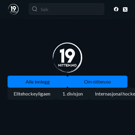
Alle innlegg
Om nitten.no
Elitehockeyligaen
1. divisjon
Internasjonal hock