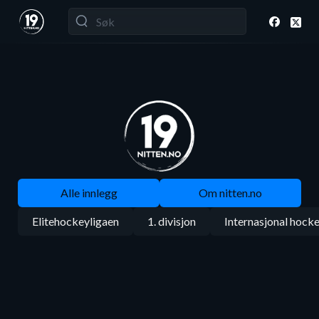
Alle innlegg
Om nitten.no
Elitehockeyligaen
1. divisjon
Internasjonal hock