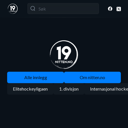
Alle innlegg
Om nitten.no
Elitehockeyligaen
1. divisjon
Internasjonal hock