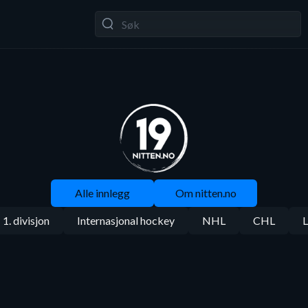
Alle innlegg
Om nitten.no
1. divisjon
Internasjonal hockey
NHL
CHL
L