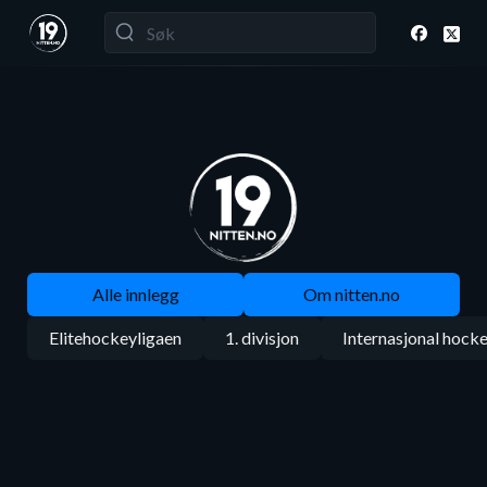
Alle innlegg
Om nitten.no
Elitehockeyligaen
1. divisjon
Internasjonal hock