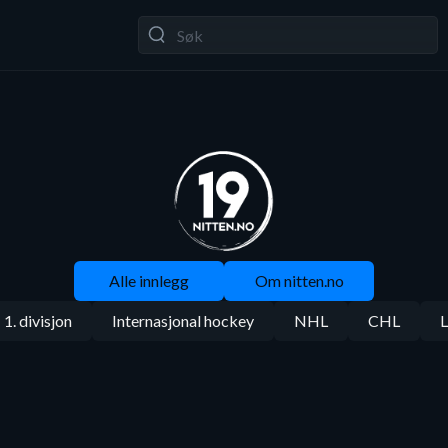
Alle innlegg
Om nitten.no
1. divisjon
Internasjonal hockey
NHL
CHL
L