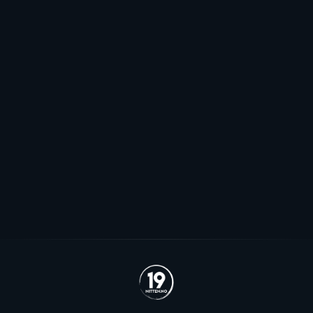
Dyk valgte Frisk Asker: - Inntrykket
er veldig godt
Den rutinerte forwarden Sebastian Dyk var ønsket av
flere EHL-klubber, men valgte forrige sesongs NM-
finalist Frisk Asker.
Se alle