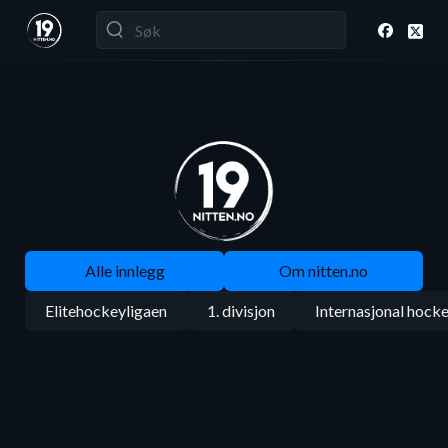
Alle innlegg
Om nitten.no
Elitehockeyligaen
1. divisjon
Internasjonal hock