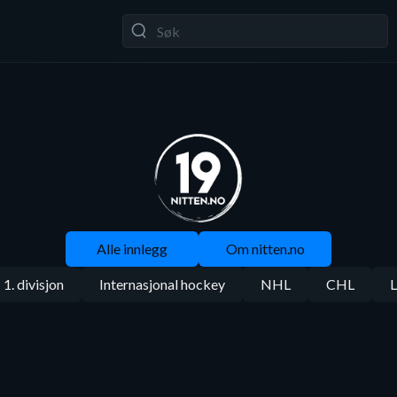
Alle innlegg
Om nitten.no
1. divisjon
Internasjonal hockey
NHL
CHL
L