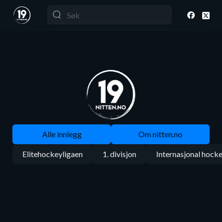
Alle innlegg
Om nitten.no
Elitehockeyligaen
1. divisjon
Internasjonal hock