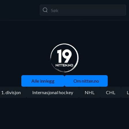
Alle innlegg
Om nitten.no
1. divisjon
Internasjonal hockey
NHL
CHL
L