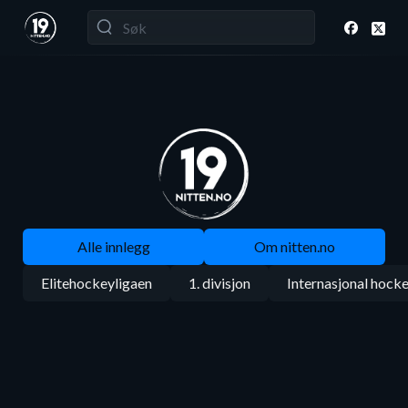
Alle innlegg
Om nitten.no
Elitehockeyligaen
1. divisjon
Internasjonal hock