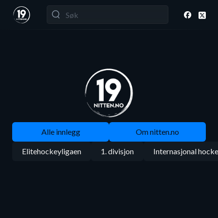
Alle innlegg
Om nitten.no
Elitehockeyligaen
1. divisjon
Internasjonal hock