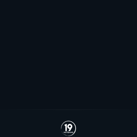
Elitehockeyligaen
Pauser spillerjakten: - Har to plasser
jeg håper vi kommer til å fylle
Stjernen ønsker seg to offensive importer, men
spillerjakten er satt på pause og erstattet med jakt på
økte rammer.
Se alle