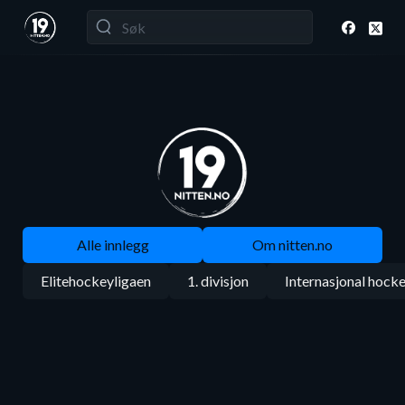
Alle innlegg
Om nitten.no
Elitehockeyligaen
1. divisjon
Internasjonal hock