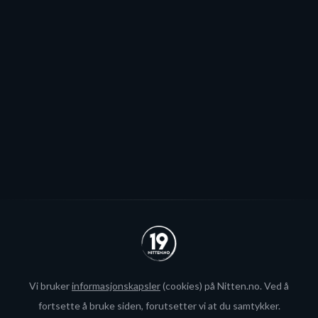
Stjernen ønsker seg to offensive importer, men
spillerjakten er satt på pause og erstattet med jakt på
økte rammer.
Se alle
Vi bruker
informasjonskapsler
(cookies) på Nitten.no. Ved å
fortsette å bruke siden, forutsetter vi at du samtykker.