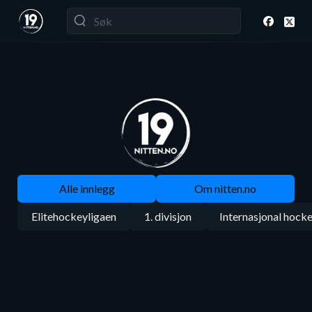
Alle innlegg
Om nitten.no
Elitehockeyligaen
1. divisjon
Internasjonal hock