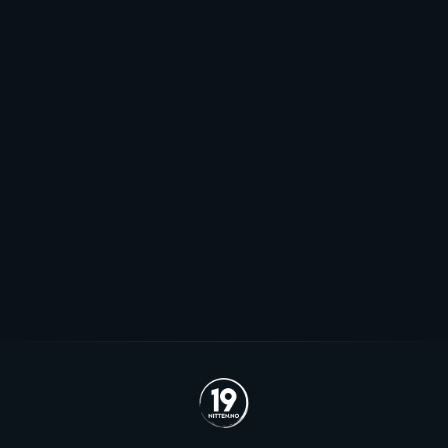
Mot EHL-exit for Elvsveen: - Mest
sannsynlig
Patrick Elvsveen er trolig tapt for Stavanger Oilers og
blir neppe Storhamar-spiller da det er konkret
interesse fra utlandet for landslagsspilleren.
Se alle