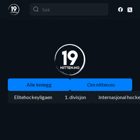
Alle innlegg
Om nitten.no
Elitehockeyligaen
1. divisjon
Internasjonal hock