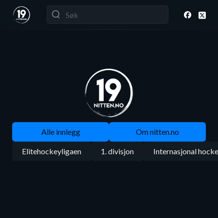
Alle innlegg
Om nitten.no
Elitehockeyligaen
1. divisjon
Internasjonal hock