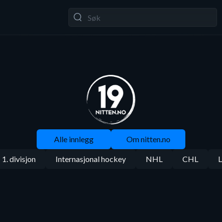
Alle innlegg
Om nitten.no
1. divisjon
Internasjonal hockey
NHL
CHL
L