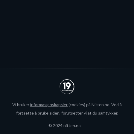
blir neppe Storhamar-spiller da det er konkret
interesse fra utlandet for landslagsspilleren.
Se alle
Vi bruker
informasjonskapsler
(cookies) på Nitten.no. Ved å
fortsette å bruke siden, forutsetter vi at du samtykker.
© 2024 nitten.no