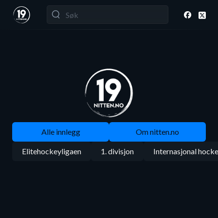
Alle innlegg
Om nitten.no
Elitehockeyligaen
1. divisjon
Internasjonal hock