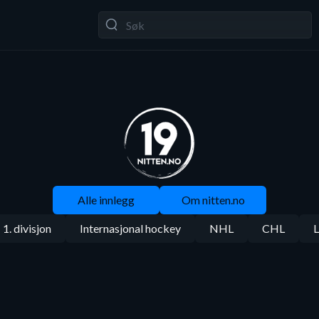
Alle innlegg
Om nitten.no
1. divisjon
Internasjonal hockey
NHL
CHL
L