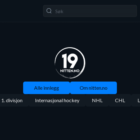
Alle innlegg
Om nitten.no
1. divisjon
Internasjonal hockey
NHL
CHL
L