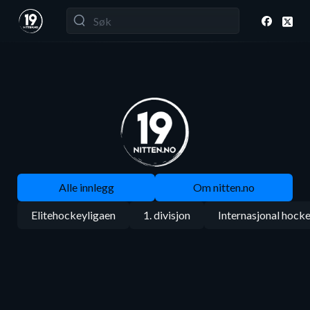
Alle innlegg
Om nitten.no
Elitehockeyligaen
1. divisjon
Internasjonal hock