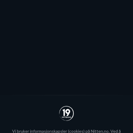
Mot EHL-exit for Elvsveen: - Mest
sannsynlig
Patrick Elvsveen er trolig tapt for Stavanger Oilers og
blir neppe Storhamar-spiller da det er konkret
interesse fra utlandet for landslagsspilleren.
Se alle
Vi bruker
informasjonskapsler
(cookies) på Nitten.no. Ved å