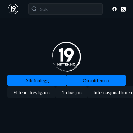
Alle innlegg
Om nitten.no
Elitehockeyligaen
1. divisjon
Internasjonal hock