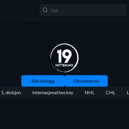
Alle innlegg
Om nitten.no
1. divisjon
Internasjonal hockey
NHL
CHL
L