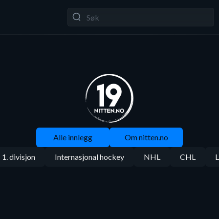
Alle innlegg
Om nitten.no
1. divisjon
Internasjonal hockey
NHL
CHL
L