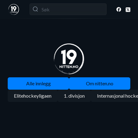
Alle innlegg
Om nitten.no
Elitehockeyligaen
1. divisjon
Internasjonal hock