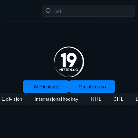
Alle innlegg
Om nitten.no
1. divisjon
Internasjonal hockey
NHL
CHL
L