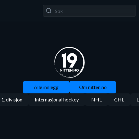
Alle innlegg
Om nitten.no
1. divisjon
Internasjonal hockey
NHL
CHL
L