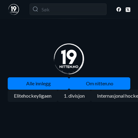
Alle innlegg
Om nitten.no
Elitehockeyligaen
1. divisjon
Internasjonal hock