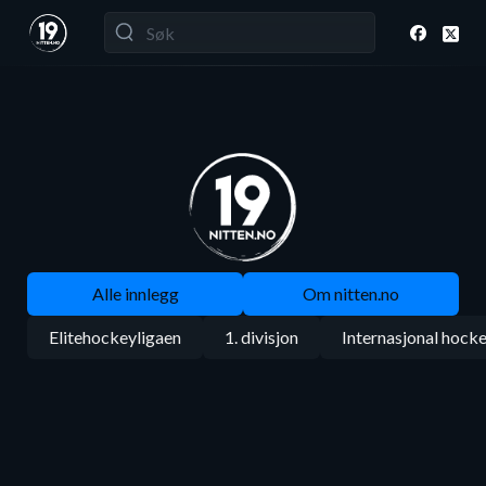
Alle innlegg
Om nitten.no
Elitehockeyligaen
1. divisjon
Internasjonal hock