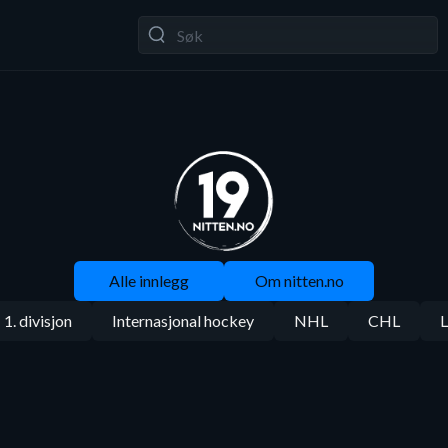
Alle innlegg
Om nitten.no
1. divisjon
Internasjonal hockey
NHL
CHL
L