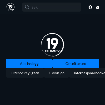
Alle innlegg
Om nitten.no
Elitehockeyligaen
1. divisjon
Internasjonal hock