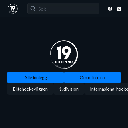
Alle innlegg
Om nitten.no
Elitehockeyligaen
1. divisjon
Internasjonal hock