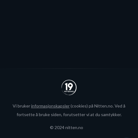
blir neppe Storhamar-spiller da det er konkret
interesse fra utlandet for landslagsspilleren.
Se alle
Vi bruker
informasjonskapsler
(cookies) på Nitten.no. Ved å
fortsette å bruke siden, forutsetter vi at du samtykker.
© 2024 nitten.no