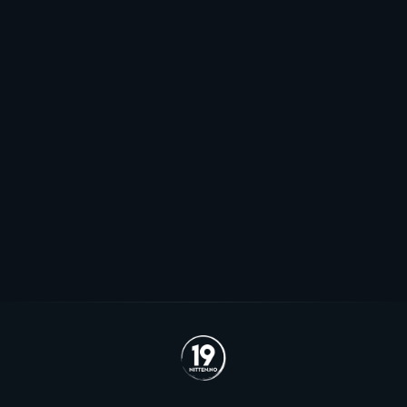
Mot EHL-exit for Elvsveen: - Mest
sannsynlig
Patrick Elvsveen er trolig tapt for Stavanger Oilers og
blir neppe Storhamar-spiller da det er konkret
interesse fra utlandet for landslagsspilleren.
Se alle