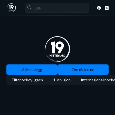
Alle innlegg
Om nitten.no
Elitehockeyligaen
1. divisjon
Internasjonal hock