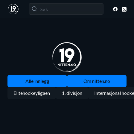
Alle innlegg
Om nitten.no
Elitehockeyligaen
1. divisjon
Internasjonal hock