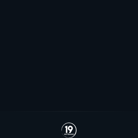
Elitehockeyligaen
Dyk valgte Frisk Asker: - Inntrykket
er veldig godt
Den rutinerte forwarden Sebastian Dyk var ønsket av
flere EHL-klubber, men valgte forrige sesongs NM-
finalist Frisk Asker.
Se alle