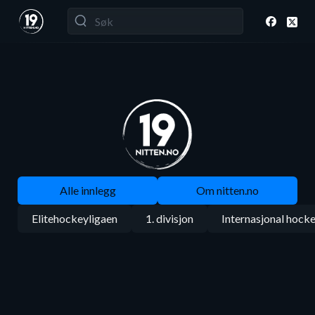
Alle innlegg
Om nitten.no
Elitehockeyligaen
1. divisjon
Internasjonal hock